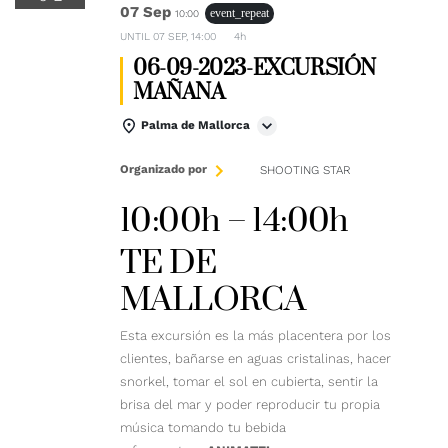
07 Sep
event_repeat
10:00
UNTIL
07 SEP, 14:00
4h
06-09-2023-EXCURSIÓN
MAÑANA
Palma de Mallorca
Organizado por
SHOOTING STAR
10:00h – 14:00h
TE DE
MALLORCA
Esta excursión es la más placentera por los
clientes, bañarse en aguas cristalinas, hacer
snorkel, tomar el sol en cubierta, sentir la
brisa del mar y poder reproducir tu propia
música tomando tu bebida