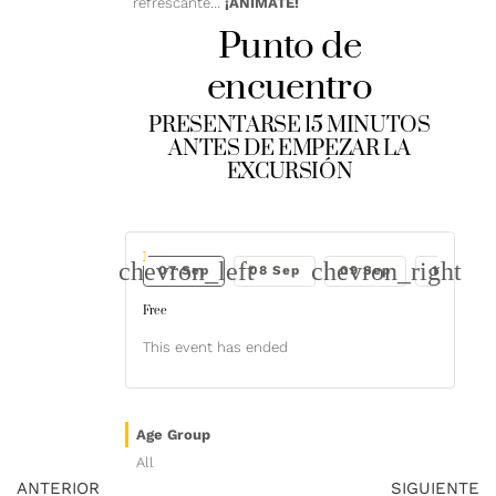
refrescante…
¡ANIMATE!
Punto de
encuentro
PRESENTARSE 15 MINUTOS
ANTES DE EMPEZAR LA
EXCURSIÓN
chevron_left
chevron_right
 Sep
06 Sep
07 Sep
08 Sep
09 Sep
10 Sep
Free
This event has ended
Age Group
All
ANTERIOR
SIGUIENTE