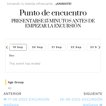
tomando tu bebida refrescante…
¡ANIMATE!
Punto de encuentro
PRESENTARSE 15 MINUTOS ANTES DE
EMPEZAR LA EXCURSIÓN
chevron_left
chevron_right
Sep
19 Sep
20 Sep
21 Sep
22 Sep
23 Sep
Free
This event has ended
Age Group
All
ANTERIOR
SIGUIENTE
17-09-2023-EXCURSIÓN
26-09-2023-EXCURSIÓN
MAÑANA
MAÑANA