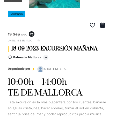
Mañana
favorite_border
19 Sep
event_repeat
10:00
UNTIL
19 SEP, 14:00
4h
18-09-2023-EXCURSIÓN MAÑANA
Palma de Mallorca
Organizado por
SHOOTING STAR
10:00h – 14:00h
TE DE MALLORCA
Esta excursión es la más placentera por los clientes, bañarse
en aguas cristalinas, hacer snorkel, tomar el sol en cubierta,
sentir la brisa del mar y poder reproducir tu propia música