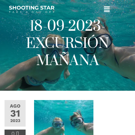
18-09-2023-
EXCURSIÓN
MAÑANA
AGO
31
2023
0