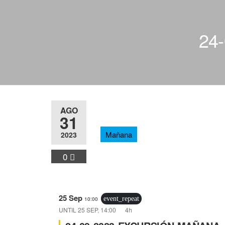
24
AGO
31
Mañana
2023
0
25 Sep
event_repeat
10:00
UNTIL
25 SEP, 14:00
4h