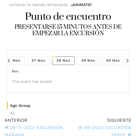
tomando tu bebida refrescante…
¡ANIMATE!
Punto de encuentro
PRESENTARSE 15 MINUTOS ANTES DE
EMPEZAR LA EXCURSIÓN
chevron_left
chevron_right
26 Nov
27 Nov
28 Nov
29 Nov
30 Nov
Free
This event has ended
Age Group
All
ANTERIOR
SIGUIENTE
26-11-2023-EXCURSIÓN
18-09-2023-EXCURSIÓN
MAÑANA
TARDE