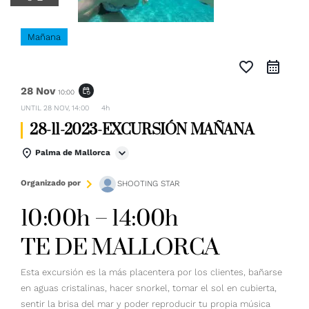
Mañana
favorite_border
28 Nov
event_repeat
10:00
UNTIL
28 NOV, 14:00
4h
28-11-2023-EXCURSIÓN MAÑANA
Palma de Mallorca
Organizado por
SHOOTING STAR
10:00h – 14:00h
TE DE MALLORCA
Esta excursión es la más placentera por los clientes, bañarse
en aguas cristalinas, hacer snorkel, tomar el sol en cubierta,
sentir la brisa del mar y poder reproducir tu propia música