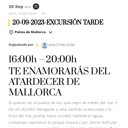
20 Sep
event_repeat
18:00
UNTIL
20 SEP, 20:00
2h
20-09-2023-EXCURSIÓN TARDE
Palma de Mallorca
Organizado por
SHOOTING STAR
16:00h – 20:00h
TE ENAMORARÁS DEL
ATARDECER DE
MALLORCA
Si quieres ver la puesta de sol, que mejor en medio del mar ¡Y
EN UN VELERO! Navegarás a vela, sentirás la escorada y la
brisa del mar, podrás hacer snorkel, bañarte en aguas
cristalinas, reproducir tu propia música y por último disfrutar