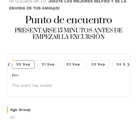
de la puesta del sol.
¡HAZTE LOS MEJORES SELFIES Y SÉ LA
ENVIDIA DE TUS AMIG@S!
Punto de encuentro
PRESENTARSE 15 MINUTOS ANTES DE
EMPEZAR LA EXCURSIÓN
chevron_left
chevron_right
Sep
20 Sep
21 Sep
22 Sep
23 Sep
24 Sep
Free
This event has ended
Age Group
All