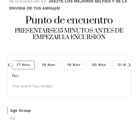
de la puesta del sol.
¡HAZTE LOS MEJORES SELFIES Y SÉ LA
ENVIDIA DE TUS AMIG@S!
Punto de encuentro
PRESENTARSE 15 MINUTOS ANTES DE
EMPEZAR LA EXCURSIÓN
chevron_left
chevron_right
Nov
17 Nov
18 Nov
19 Nov
20 Nov
21 Nov
Free
This event has ended
Age Group
All