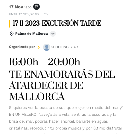
17 Nov
event_repeat
18:00
UNTIL
17 NOV, 20:00
2h
17-11-2023-EXCURSIÓN TARDE
Palma de Mallorca
Organizado por
SHOOTING STAR
16:00h – 20:00h
TE ENAMORARÁS DEL
ATARDECER DE
MALLORCA
Si quieres ver la puesta de sol, que mejor en medio del mar ¡Y
EN UN VELERO! Navegarás a vela, sentirás la escorada y la
brisa del mar, podrás hacer snorkel, bañarte en aguas
cristalinas, reproducir tu propia música y por último disfrutar