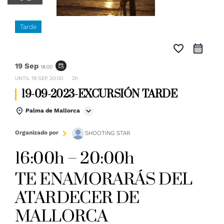
Tarde
favorite_border
19 Sep
event_repeat
18:00
UNTIL
19 SEP, 20:00
2h
19-09-2023-EXCURSIÓN TARDE
Palma de Mallorca
Organizado por
SHOOTING STAR
16:00h – 20:00h
TE ENAMORARÁS DEL
ATARDECER DE
MALLORCA