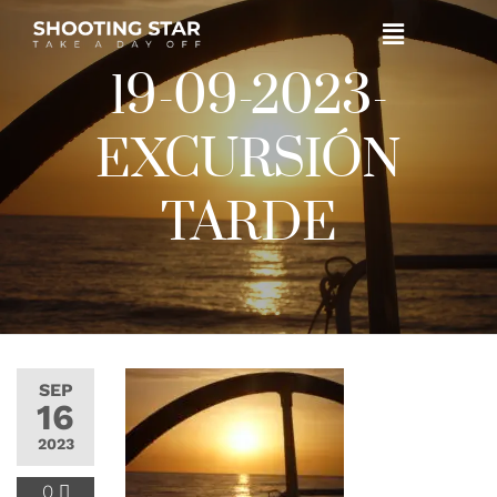
19-09-2023-
EXCURSIÓN
TARDE
SEP
16
2023
0